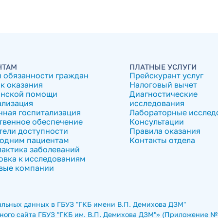
НТАМ
ПЛАТНЫЕ УСЛУГИ
и обязанности граждан
Прейскурант услуг
к оказания
Налоговый вычет
нской помощи
Диагностические
ализация
исследования
нная госпитализация
Лабораторные исслед
твенное обеспечение
Консультации
тели доступности
Правила оказания
одним пациентам
Контакты отдела
актика заболеваний
овка к исследованиям
вые компании
льных данных в ГБУЗ "ГКБ имени В.П. Демихова ДЗМ"
ого сайта ГБУЗ "ГКБ им. В.П. Демихова ДЗМ"» (Приложение № 