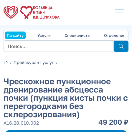
БОЛЬНИЦА
ИМЕНИ
В.П. ДЕМИХОВА
По сайту
Услуги
Специалисты
Отделения
Прейскурант услуг
Чрескожное пункционное
дренирование абсцесса
почки (пункция кисты почки с
перегородками без
склерозирования)
49 200 ₽
А16.28.010.002