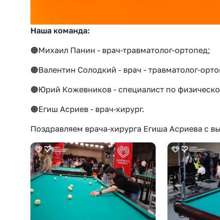
Наша команда:
🟠Михаил Панин - врач-травматолог-ортопед;
🟠Валентин Солодкий - врач - травматолог-орто
🟠Юрий Кожевников - специалист по физическо
🟠Егиш Асриев - врач-хирург.
Поздравляем врача-хирурга Егиша Асриева с вы